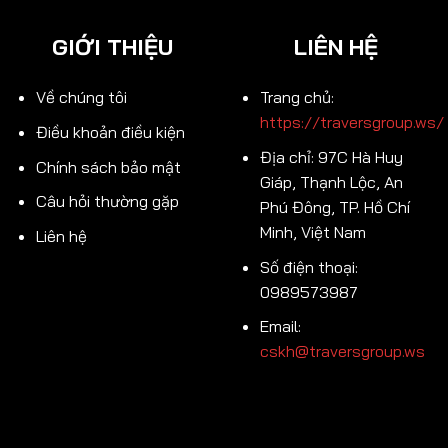
GIỚI THIỆU
LIÊN HỆ
Về chúng tôi
Trang chủ:
https://traversgroup.ws/
Điều khoản điều kiện
Địa chỉ: 97C Hà Huy
Chính sách bảo mật
Giáp, Thạnh Lộc, An
Câu hỏi thường gặp
Phú Đông, TP. Hồ Chí
Minh, Việt Nam
Liên hệ
Số điện thoại:
0989573987
Email:
cskh@traversgroup.ws