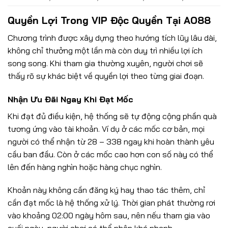
Quyền Lợi Trong VIP Độc Quyền Tại AO88
Chương trình được xây dựng theo hướng tích lũy lâu dài,
không chỉ thưởng một lần mà còn duy trì nhiều lợi ích
song song. Khi tham gia thường xuyên, người chơi sẽ
thấy rõ sự khác biệt về quyền lợi theo từng giai đoạn.
Nhận Ưu Đãi Ngay Khi Đạt Mốc
Khi đạt đủ điều kiện, hệ thống sẽ tự động cộng phần quà
tương ứng vào tài khoản. Ví dụ ở các mốc cơ bản, mọi
người có thể nhận từ 28 – 338 ngay khi hoàn thành yêu
cầu ban đầu. Còn ở các mốc cao hơn con số này có thể
lên đến hàng nghìn hoặc hàng chục nghìn.
Khoản này không cần đăng ký hay thao tác thêm, chỉ
cần đạt mốc là hệ thống xử lý. Thời gian phát thường rơi
vào khoảng 02:00 ngày hôm sau, nên nếu tham gia vào