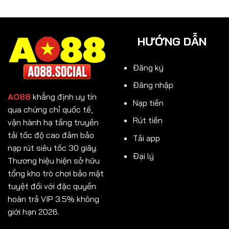
HƯỚNG DẪN
Đăng ký
Đăng nhập
AO88
khẳng định uy tín
Nạp tiền
qua chứng chỉ quốc tế,
Rút tiền
vận hành hạ tầng truyền
tải tốc độ cao đảm bảo
Tải app
nạp rút siêu tốc 30 giây.
Đại lý
Thương hiệu hiện sở hữu
tổng kho trò chơi bảo mật
tuyệt đối với đặc quyền
hoàn trả VIP 3.5% không
giới hạn 2026.