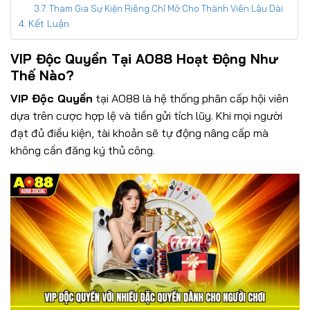
Tham Gia Sự Kiện Riêng Chỉ Mở Cho Thành Viên Lâu Dài
Kết Luận
VIP Độc Quyền Tại AO88 Hoạt Động Như
Thế Nào?
VIP Độc Quyền
tại AO88 là hệ thống phân cấp hội viên
dựa trên cược hợp lệ và tiền gửi tích lũy. Khi mọi người
đạt đủ điều kiện, tài khoản sẽ tự động nâng cấp mà
không cần đăng ký thủ công.