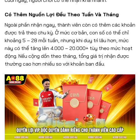
cuối ngày, người chơi có thể nhận khá nhanh.
Có Thêm Nguồn Lợi Đều Theo Tuần Và Tháng
Ngoài phần nhận ngay, thành viên còn có thêm các khoản
được trả theo chu kỳ. Ở mức cơ bản, con số có thể chỉ
khoảng 5 – 28 mỗi tuần, nhưng khi duy trì lâu hơn, mức
này có thể tăng lên 4.000 – 20.000+ tùy theo mức hoạt
động. Nếu cộng dồn theo tháng, tổng giá trị nhận được
thường cao hơn nhiều so với khoản ban đầu.