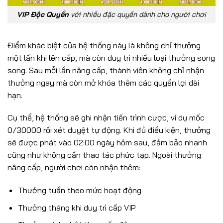
VIP Độc Quyền
với nhiều đặc quyền dành cho người chơi
Điểm khác biệt của hệ thống này là không chỉ thưởng
một lần khi lên cấp, mà còn duy trì nhiều loại thưởng song
song. Sau mỗi lần nâng cấp, thành viên không chỉ nhận
thưởng ngay mà còn mở khóa thêm các quyền lợi dài
hạn.
Cụ thể, hệ thống sẽ ghi nhận tiến trình cược, ví dụ mốc
0/30000 rồi xét duyệt tự động. Khi đủ điều kiện, thưởng
sẽ được phát vào 02:00 ngày hôm sau, đảm bảo nhanh
cũng như không cần thao tác phức tạp. Ngoài thưởng
nâng cấp, người chơi còn nhận thêm:
Thưởng tuần theo mức hoạt động
Thưởng tháng khi duy trì cấp VIP