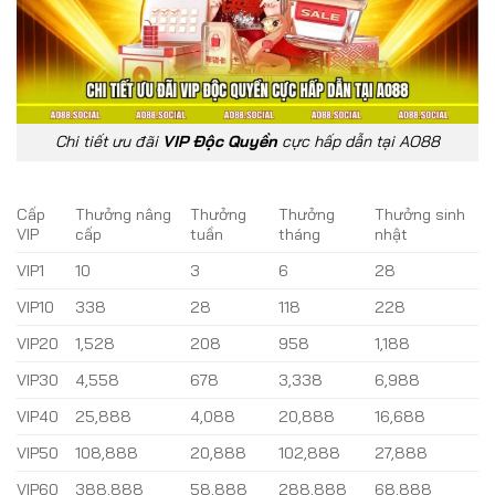
Chi tiết ưu đãi
VIP Độc Quyền
cực hấp dẫn tại AO88
Cấp
Thưởng nâng
Thưởng
Thưởng
Thưởng sinh
VIP
cấp
tuần
tháng
nhật
VIP1
10
3
6
28
VIP10
338
28
118
228
VIP20
1,528
208
958
1,188
VIP30
4,558
678
3,338
6,988
VIP40
25,888
4,088
20,888
16,688
VIP50
108,888
20,888
102,888
27,888
VIP60
388,888
58,888
288,888
68,888