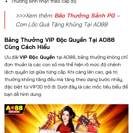
Thưởng sinh nhật theo cấp độ
>>>Xem thêm:
Bão Thưởng Sảnh PG
–
Cơn Lốc Quà Tặng Khủng Tại AO88
Bảng Thưởng VIP Độc Quyền Tại AO88
Cùng Cách Hiểu
Ưu đãi
VIP Độc Quyền
tại AO88, bảng thưởng không chỉ
đơn thuần là các con số mà thể hiện rõ mức độ chênh
lệch quyền lợi giữa từng cấp. Khi càng lên cao, giá trị
thưởng không tăng đều mà tăng theo dạng bước nhảy,
đặc biệt từ VIP30 trở đi. Dưới đây là các mốc tiêu biểu để
bạn dễ hình dung: