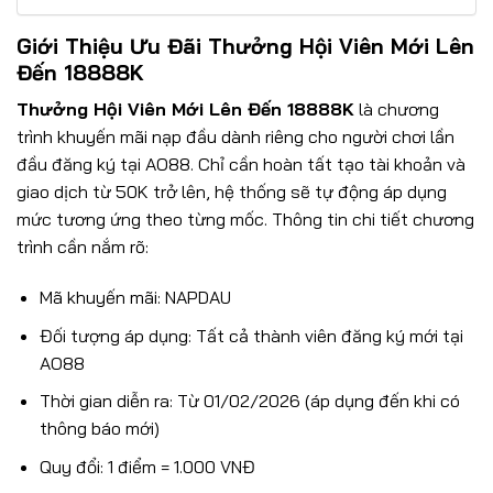
Giới Thiệu Ưu Đãi Thưởng Hội Viên Mới Lên
Đến 18888K
Thưởng Hội Viên Mới Lên Đến 18888K
là chương
trình khuyến mãi nạp đầu dành riêng cho người chơi lần
đầu đăng ký tại AO88. Chỉ cần hoàn tất tạo tài khoản và
giao dịch từ 50K trở lên, hệ thống sẽ tự động áp dụng
mức tương ứng theo từng mốc. Thông tin chi tiết chương
trình cần nắm rõ:
Mã khuyến mãi: NAPDAU
Đối tượng áp dụng: Tất cả thành viên đăng ký mới tại
AO88
Thời gian diễn ra: Từ 01/02/2026 (áp dụng đến khi có
thông báo mới)
Quy đổi: 1 điểm = 1.000 VNĐ