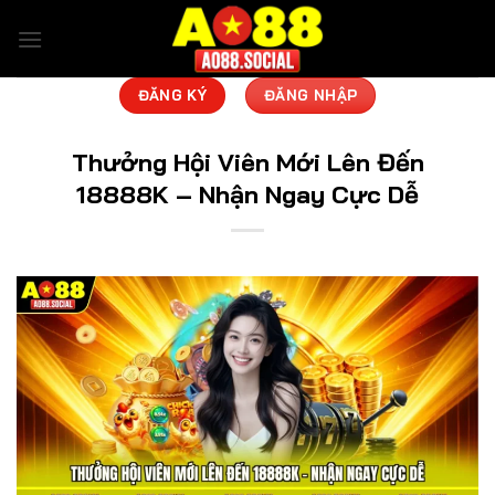
Bỏ
qua
nội
dung
ĐĂNG KÝ
ĐĂNG NHẬP
Thưởng Hội Viên Mới Lên Đến
18888K – Nhận Ngay Cực Dễ