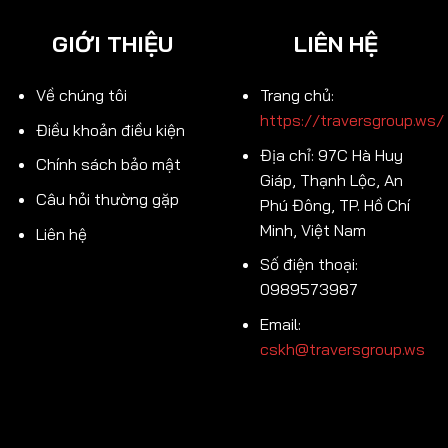
GIỚI THIỆU
LIÊN HỆ
Về chúng tôi
Trang chủ:
https://traversgroup.ws/
Điều khoản điều kiện
Địa chỉ: 97C Hà Huy
Chính sách bảo mật
Giáp, Thạnh Lộc, An
Câu hỏi thường gặp
Phú Đông, TP. Hồ Chí
Minh, Việt Nam
Liên hệ
Số điện thoại:
0989573987
Email:
cskh@traversgroup.ws