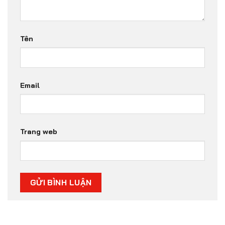
Tên
Email
Trang web