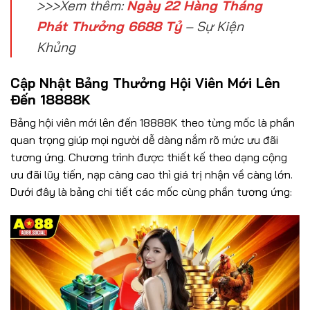
>>>Xem thêm:
Ngày 22 Hàng Tháng
Phát Thưởng 6688 Tỷ
– Sự Kiện
Khủng
Cập Nhật Bảng Thưởng Hội Viên Mới Lên
Đến 18888K
Bảng hội viên mới lên đến 18888K theo từng mốc là phần
quan trọng giúp mọi người dễ dàng nắm rõ mức ưu đãi
tương ứng. Chương trình được thiết kế theo dạng cộng
ưu đãi lũy tiến, nạp càng cao thì giá trị nhận về càng lớn.
Dưới đây là bảng chi tiết các mốc cùng phần tương ứng: