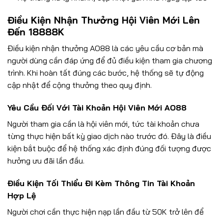
Điều Kiện Nhận Thưởng Hội Viên Mới Lên
Đến 18888K
Điều kiện nhận thưởng AO88 là các yêu cầu cơ bản mà
người dùng cần đáp ứng để đủ điều kiện tham gia chương
trình. Khi hoàn tất đúng các bước, hệ thống sẽ tự động
cập nhật để cộng thưởng theo quy định.
Yêu Cầu Đối Với Tài Khoản Hội Viên Mới AO88
Người tham gia cần là hội viên mới, tức tài khoản chưa
từng thực hiện bất kỳ giao dịch nào trước đó. Đây là điều
kiện bắt buộc để hệ thống xác định đúng đối tượng được
hưởng ưu đãi lần đầu.
Điều Kiện Tối Thiểu Đi Kèm Thông Tin Tài Khoản
Hợp Lệ
Người chơi cần thực hiện nạp lần đầu từ 50K trở lên để