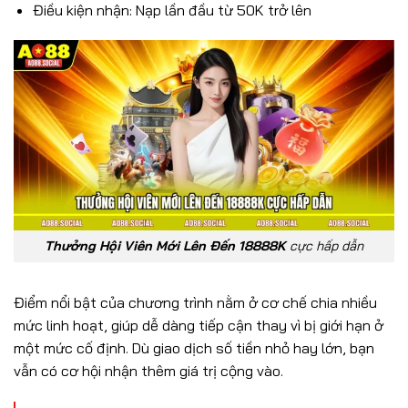
Điều kiện nhận: Nạp lần đầu từ 50K trở lên
Thưởng Hội Viên Mới Lên Đến 18888K
cực hấp dẫn
Điểm nổi bật của chương trình nằm ở cơ chế chia nhiều
mức linh hoạt, giúp dễ dàng tiếp cận thay vì bị giới hạn ở
một mức cố định. Dù giao dịch số tiền nhỏ hay lớn, bạn
vẫn có cơ hội nhận thêm giá trị cộng vào.